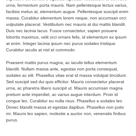
urna, fermentum porta mauris. Nam pellentesque lectus varius,
facilisis metus at, elementum augue. Pellentesque suscipit enim
massa. Curabitur elementum lorem neque, non accumsan orci
vulputate placerat. Vestibulum nec mauris at dui mattis blandit.
Duis nec lacinia lacus. Fusce consectetur, sapien posuere
lobortis maximus, velit orci ornare felis, id elementum ex ipsum
at enim. Integer lacinia ipsum nec purus sodales tristique.
Curabitur iaculis at nisl et commodo.
Praesent mattis purus magna, ac iaculis tellus elementum
blandit. Nullam massa ante, egestas non porta consequat,
sodales ac elit. Phasellus vitae erat id massa volutpat tincidunt.
Sed suscipit sed dui quis efficitur. Mauris consectetur placerat
urna, ac pharetra libero suscipit ut. Mauris accumsan magna
pretium ante imperdiet, ac varius augue interdum. Proin id
congue leo. Curabitur eu nulla risus. Phasellus a sodales leo.
Donec blandit massa et egestas dapibus. Phasellus non justo
mi. Mauris leo sapien, molestie a auctor non, venenatis finibus
purus.