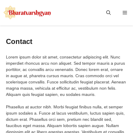
Skip
to
Me
content
Contact
Lorem ipsum dolor sit amet, consectetur adipiscing elit. Nunc
imperdiet rhoncus arcu non aliquet. Sed tempor mauris a purus
porttitor, ac convallis arcu venenatis. Donec lorem erat, ornare
in augue at, pharetra cursus mauris. Cras commodo orci vel
scelerisque convallis. Fusce sollicitudin feugiat placerat. Aenean
magna massa, vehicula at efficitur ac, vestibulum non felis.
Aliquam quis feugiat sapien, eu sodales mauris.
Phasellus at auctor nibh. Morbi feugiat finibus nulla, et semper
ipsum sodales a. Fusce at lacus vestibulum, luctus sapien quis,
dictum erat. Phasellus orci sem, pretium nec blandit sed,
faucibus eget massa. Aliquam lobortis sapien augue. Nullam
dignissim elit ac libero egestas egestas. Vestibulum et convallis